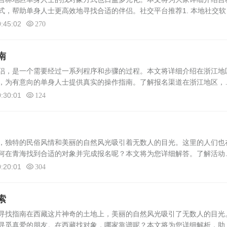
式，帮助单身人士更高效地寻找合适的伴侣。社交平台推荐1. 本地社交软
陌、探探等在吉林地区广受欢迎。这些平台汇聚了大量单身人士，通过填
:45:02
270
南
，是一个需要经过一系列程序和步骤的过程。本文将详细介绍在浙江地
，为有意向的单身人士提供真实的操作指南。了解报名渠道在浙江地区，
上和线下两种方式。1. 线上报名： （1）专业婚恋网站：通过专业婚
:30:01
124
独特的民俗风情和美丽的自然风光吸引着无数人的目光。这里的人们也
何在青海找到合适的对象并完成报名呢？本文将为您详细解答。了解活动
通常是由当地的婚恋机构或者社区组织发起的，旨在为单身人士提供一个
:20:01
304
索
寻找指南在西藏这片神奇的土地上，美丽的自然风光吸引了无数人的目光
寻觅真爱的朋友。在西藏找对象，哪家靠谱呢？本文将为您详细解析，助