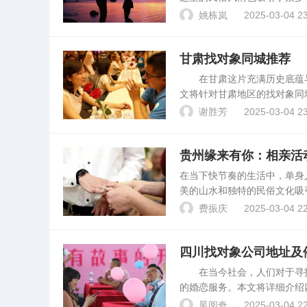
在高原上寻得良缘。了解当地
姚栋岚
2025-03-04 23
着互联网的普及，越来越多...
甘肃找对象同城推荐
在甘肃这片充满历史底蕴与
文将针对甘肃地区的找对象同
息。甘肃找对象同城推荐的重
谢胜芳
2025-03-04 23
中国的一个多民族聚居地区...
贵州缘来有你：相亲活
在当下快节奏的生活中，单身
美的山水和独特的民俗文化吸
为重要。组织线下相亲活动的
费振庆
2025-03-04 22
特色。随着社会发展和生活...
四川找对象公司地址及
在当今社会，人们对于寻找
的婚恋服务。本文将详细介绍
找对象公司的具体地址位于四
凤阅奇
2025-03-04 22