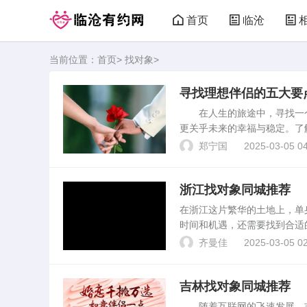
首页
临沧
当前位置：
首页
>
找对象
>
临沧有约网
寻找理想伴侣的五大要
在人生的旅途中，寻找一个
更关乎未来的幸福与稳定。了
好地寻找理想伴侣。诚信与真
郑宁国
2025-03-05 04
重要信息。 2. ...
浙江找对象同城推荐
在浙江这片繁华的土地上，单
时间和机遇，还需要找到合适
方式，希望能为大家的爱情之
齐曼佳
2025-03-05 02
明确自己的需求和期望，包...
吉林找对象同城推荐
随着互联网的飞速发展，吉