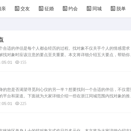
相亲
交友
征婚
约会
同城
脱单
点
合适的伴侣是每个人都会经历的过程。找对象不仅关乎个人的情感需求
解找对象时应该注意的要点至关重要。本文将详细介绍五大要点，帮助你
实1. 诚信是建立任何关系的基础。在寻找对象时，双方应保持诚实，不隐
:05:01
155
身的您是否渴望寻觅到心仪的另一半？想要找到一个合适的伴侣，不仅需
的平台和渠道。下面就为大家详细介绍一些在浙江同城范围内找对象的推
旅带来一丝曙光。知己知彼，了解自己在开始寻找之前，首先要了解自己
:05:01
225
林地区单身人士的找对象方式也日益多元化。本文将为大家详细介绍吉