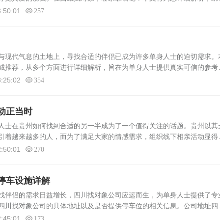
婚恋市场在西藏，由于地域特殊性，当地婚恋市场相对封闭但充满活力。
:50:01
257
现代气息的土地上，寻找合适的伴侣已成为许多单身人士的迫切需求。
城推荐，从多个方面进行详细解析，旨在为单身人士提供真实可信的参考
要性随着社会的发展，越来越多的人选择在同城寻找合适的伴侣。甘肃作
:25:02
354
动正当时
人士在贵州如何找到合适的另一半成为了一个值得关注的话题。贵州以其
引着越来越多的人，而为了满足大家的情感需求，组织线下相亲活动显得
必要性贵州作为一个多民族聚居的地区，有着丰富的文化底蕴和独特的地
:50:01
270
停车设施详解
伴侣的需求日益增长，四川找对象公司应运而生，为单身人士提供了专
四川找对象公司的具体地址以及是否提供停车位的相关信息。公司地址四
川省成都市XX区XX街道XX号。该地址交通便利，方便客户前来咨询和办
:45:01
173