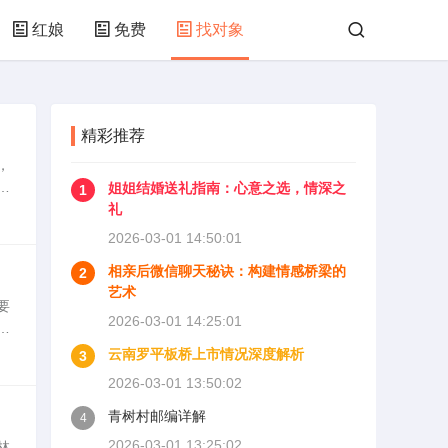
红娘
免费
找对象
精彩推荐
，
更
姐姐结婚送礼指南：心意之选，情深之
1
瞒
礼
2026-03-01 14:50:01
相亲后微信聊天秘诀：构建情感桥梁的
2
艺术
要
2026-03-01 14:25:01
荐
。
云南罗平板桥上市情况深度解析
3
2026-03-01 13:50:02
青树村邮编详解
4
2026-03-01 13:25:02
林