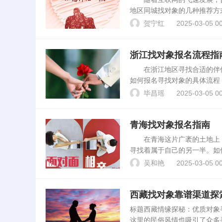
地区同城找对象的几种推荐方
件：如今，各类社交软件如陌
贺宁红
2025-03-05 00
个人信息、兴趣爱好等，...
浙江找对象报名流程指
在浙江地区寻找合适的伴侣
如何报名寻找对象的具体流程
找对象的报名渠道主要分为线
毕昌瑶
2025-03-05 00
网站注册账号，填写个...
青海找对象报名指南
在青海这片广袤的土地上，
寻找着属于自己的另一半。如
景与目的在青海找对象的活动
吴和艳
2025-03-05 00
识、相知、相恋的平台。参...
西藏找对象靠谱渠道探
标题西藏情缘探秘：优质对象
这里的民俗风情也吸引了众多