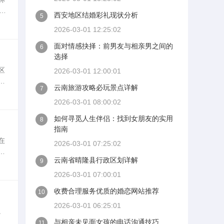
西安地区结婚彩礼现状分析
5
写
2026-03-01 12:25:02
面对情感抉择：前男友与相亲男之间的
6
选择
区
2026-03-01 12:00:01
寻
云南旅游攻略必玩景点详解
7
恋
2026-03-01 08:00:02
如何寻觅人生伴侣：找到女朋友的实用
8
指南
在
2026-03-01 07:25:02
背
云南省晴隆县行政区划详解
9
相
2026-03-01 07:00:01
收费合理服务优质的婚恋网站推荐
10
2026-03-01 06:25:01
。
您
与相亲未见面女孩的电话沟通技巧
11