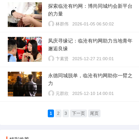
探索临沧有约网：博尚同城约会新平台
的力量
林群伟
2026-01-05 06:50:02
凤庆寻缘记：临沧有约网助力当地青年
邂逅良缘
卞素贤
2025-12-27 21:00:01
永德同城脱单，临沧有约网助你一臂之
力
元群欣
2025-12-10 14:00:01
1
2
3
下一页
尾页