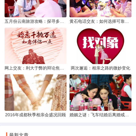
五月份云南旅游攻略：探寻多彩景点，畅游自然风光
黄石电话交友：如何选择可靠交友网站寻找男友
网上交友：利大于弊的辩论焦点探讨
两次邂逅：相亲之路的微妙变化
2016年成都秋季相亲会盛况回顾
婚姻之谜：飞车结婚后离婚戒指的消失之谜
最新文章