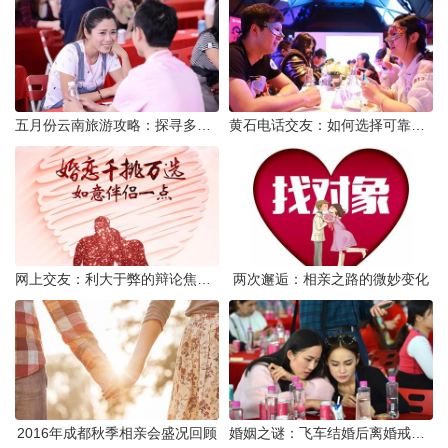
五月份云南旅游攻略：探寻多彩景点，畅游自然风光
黄石电话交友：如何选择可靠交友网站寻找男友
网上交友：利大于弊的辩论焦点探讨
两次邂逅：相亲之路的微妙变化
2016年成都秋季相亲会盛况回顾
婚姻之谜：飞车结婚后离婚戒指的消失之谜