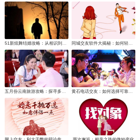
51新炫舞结婚攻略：从相识到共舞人生
同城交友软件大揭秘：如何轻松结识身边的朋友
五月份云南旅游攻略：探寻多彩景点，畅游自然风光
黄石电话交友：如何选择可靠交友网站寻找男友
网上交友：利大于弊的辩论焦点探讨
两次邂逅：相亲之路的微妙变化