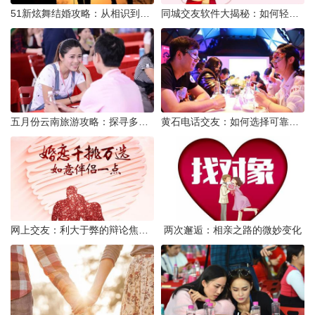
51新炫舞结婚攻略：从相识到共舞人生
同城交友软件大揭秘：如何轻松结识身边的朋友
五月份云南旅游攻略：探寻多彩景点，畅游自然风光
黄石电话交友：如何选择可靠交友网站寻找男友
网上交友：利大于弊的辩论焦点探讨
两次邂逅：相亲之路的微妙变化