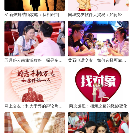
51新炫舞结婚攻略：从相识到共舞人生
同城交友软件大揭秘：如何轻松结识身边的朋友
五月份云南旅游攻略：探寻多彩景点，畅游自然风光
黄石电话交友：如何选择可靠交友网站寻找男友
网上交友：利大于弊的辩论焦点探讨
两次邂逅：相亲之路的微妙变化