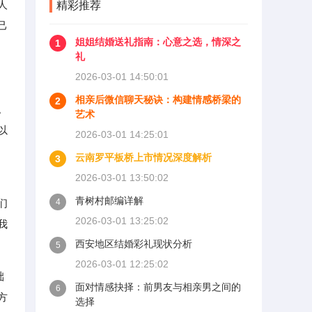
人
精彩推荐
己
姐姐结婚送礼指南：心意之选，情深之
1
礼
2026-03-01 14:50:01
相亲后微信聊天秘诀：构建情感桥梁的
2
。
艺术
以
2026-03-01 14:25:01
云南罗平板桥上市情况深度解析
3
2026-03-01 13:50:02
青树村邮编详解
们
4
2026-03-01 13:25:02
我
西安地区结婚彩礼现状分析
5
2026-03-01 12:25:02
础
面对情感抉择：前男友与相亲男之间的
6
方
选择