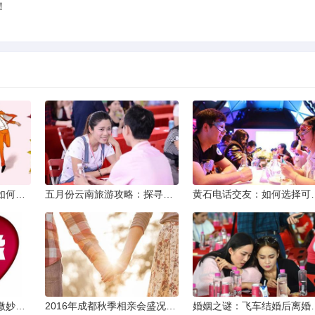
！
同城交友软件大揭秘：如何轻松结识身边的朋友
五月份云南旅游攻略：探寻多彩景点，畅游自然风光
黄石电话交友：如何
两次邂逅：相亲之路的微妙变化
2016年成都秋季相亲会盛况回顾
婚姻之谜：飞车结