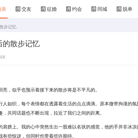
相亲
交友
征婚
约会
同城
脱单
的散步记忆
后的散步记忆
68
明亮，似乎也预示着接下来的散步将是不平凡的。
行人如织，每个表情都在透露着生活的点点滴滴。原本微带拘谨的氛
趣，共同话题也不断出现，拉近了我们之间的距离。
的肩膀上。我的心中突然生出一股难以名状的感觉，他的手并非冰凉
我有些惊讶，但同时也带着些许期待。