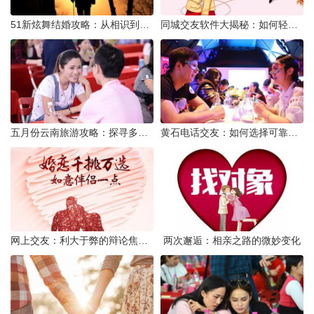
51新炫舞结婚攻略：从相识到共舞人生
同城交友软件大揭秘：如何轻松结识身边的朋友
五月份云南旅游攻略：探寻多彩景点，畅游自然风光
黄石电话交友：如何选择可靠交友网站寻找男友
网上交友：利大于弊的辩论焦点探讨
两次邂逅：相亲之路的微妙变化