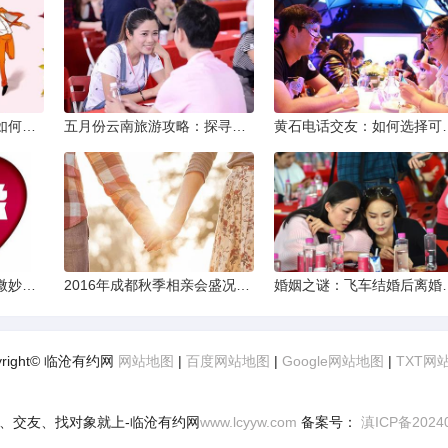
同城交友软件大揭秘：如何轻松结识身边的朋友
五月份云南旅游攻略：探寻多彩景点，畅游自然风光
黄石电话交友：如何
两次邂逅：相亲之路的微妙变化
2016年成都秋季相亲会盛况回顾
婚姻之谜：飞车结
yright© 临沧有约网
网站地图
|
百度网站地图
|
Google网站地图
|
TXT网
、交友、找对象就上-临沧有约网
www.lcyyw.com
备案号：
滇ICP备2024