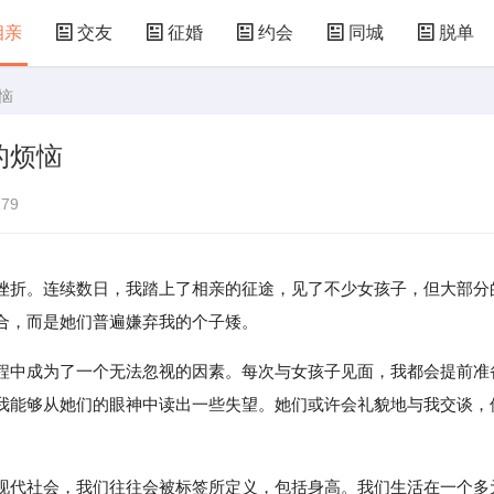
相亲
交友
征婚
约会
同城
脱单
恼
的烦恼
79
挫折。连续数日，我踏上了相亲的征途，见了不少女孩子，但大部分
合，而是她们普遍嫌弃我的个子矮。
程中成为了一个无法忽视的因素。每次与女孩子见面，我都会提前准
我能够从她们的眼神中读出一些失望。她们或许会礼貌地与我交谈，
现代社会，我们往往会被标签所定义，包括身高。我们生活在一个多