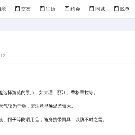
相亲
交友
征婚
约会
同城
脱单
12
趣选择游览的景点，如大理、丽江、香格里拉等。
，天气较为干燥，需注意早晚温差较大。
墨镜、帽子等防晒用品；随身携带雨具，以防不时之需。