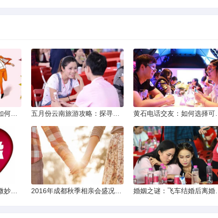
同城交友软件大揭秘：如何轻松结识身边的朋友
五月份云南旅游攻略：探寻多彩景点，畅游自然风光
黄石电话交友：如何
两次邂逅：相亲之路的微妙变化
2016年成都秋季相亲会盛况回顾
婚姻之谜：飞车结