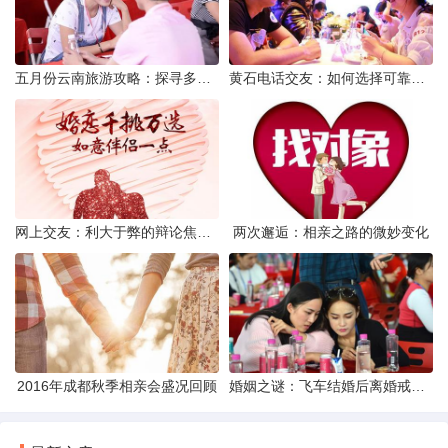
五月份云南旅游攻略：探寻多彩景点，畅游自然风光
黄石电话交友：如何选择可靠交友网站寻找男友
网上交友：利大于弊的辩论焦点探讨
两次邂逅：相亲之路的微妙变化
2016年成都秋季相亲会盛况回顾
婚姻之谜：飞车结婚后离婚戒指的消失之谜