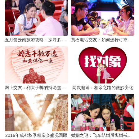
五月份云南旅游攻略：探寻多彩景点，畅游自然风光
黄石电话交友：如何选择可靠交友网站寻找男友
网上交友：利大于弊的辩论焦点探讨
两次邂逅：相亲之路的微妙变化
2016年成都秋季相亲会盛况回顾
婚姻之谜：飞车结婚后离婚戒指的消失之谜