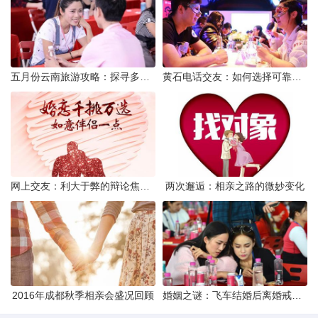
五月份云南旅游攻略：探寻多彩景点，畅游自然风光
黄石电话交友：如何选择可靠交友网站寻找男友
网上交友：利大于弊的辩论焦点探讨
两次邂逅：相亲之路的微妙变化
2016年成都秋季相亲会盛况回顾
婚姻之谜：飞车结婚后离婚戒指的消失之谜