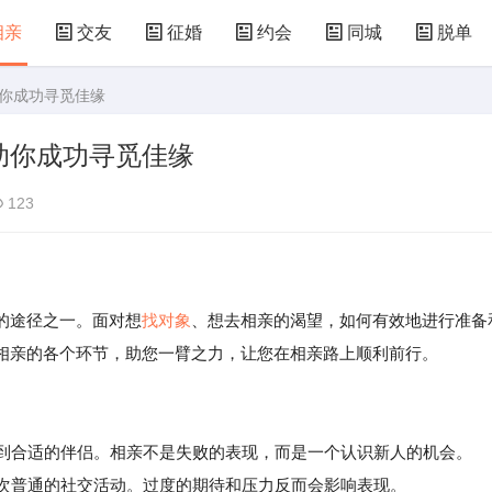
相亲
交友
征婚
约会
同城
脱单
助你成功寻觅佳缘
助你成功寻觅佳缘
123
的途径之一。面对想
找对象
、想去相亲的渴望，如何有效地进行准备
相亲的各个环节，助您一臂之力，让您在相亲路上顺利前行。
找到合适的伴侣。相亲不是失败的表现，而是一个认识新人的机会。
次普通的社交活动。过度的期待和压力反而会影响表现。