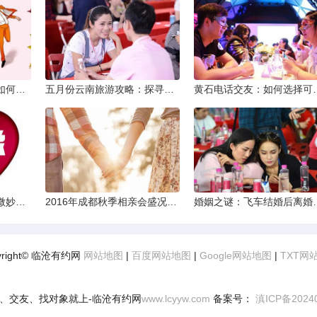
同城交友软件大揭秘：如何轻松结识身边的朋友
五月份云南旅游攻略：探寻多彩景点，畅游自然风光
黄石电话交友：如何
两次邂逅：相亲之路的微妙变化
2016年成都秋季相亲会盛况回顾
婚姻之谜：飞车结
yright© 临沧有约网
网站地图
|
百度网站地图
|
Google网站地图
|
TXT网
、交友、找对象就上-临沧有约网
www.lcyyw.com
备案号：
滇ICP备2024