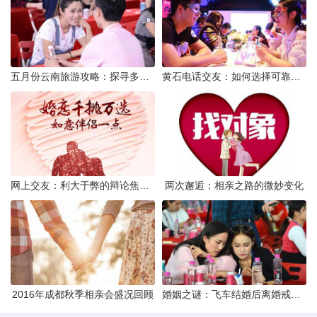
五月份云南旅游攻略：探寻多彩景点，畅游自然风光
黄石电话交友：如何选择可靠交友网站寻找男友
网上交友：利大于弊的辩论焦点探讨
两次邂逅：相亲之路的微妙变化
2016年成都秋季相亲会盛况回顾
婚姻之谜：飞车结婚后离婚戒指的消失之谜