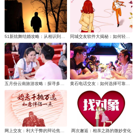
51新炫舞结婚攻略：从相识到共舞人生
同城交友软件大揭秘：如何轻松结识身边的朋友
五月份云南旅游攻略：探寻多彩景点，畅游自然风光
黄石电话交友：如何选择可靠交友网站寻找男友
网上交友：利大于弊的辩论焦点探讨
两次邂逅：相亲之路的微妙变化