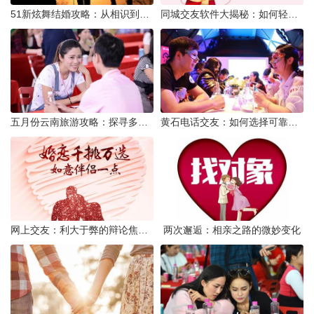
51新炫舞结婚攻略：从相识到共舞人生
同城交友软件大揭秘：如何轻松结识身边的朋友
五月份云南旅游攻略：探寻多彩景点，畅游自然风光
黄石电话交友：如何选择可靠交友网站寻找男友
网上交友：利大于弊的辩论焦点探讨
两次邂逅：相亲之路的微妙变化