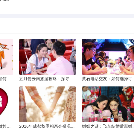
同城交友软件大揭秘：如何轻松结识身边的朋友
五月份云南旅游攻略：探寻多彩景点，畅游自然风光
黄石电话交友：如何
两次邂逅：相亲之路的微妙变化
2016年成都秋季相亲会盛况回顾
婚姻之谜：飞车结