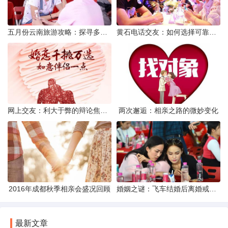
五月份云南旅游攻略：探寻多彩景点，畅游自然风光
黄石电话交友：如何选择可靠交友网站寻找男友
网上交友：利大于弊的辩论焦点探讨
两次邂逅：相亲之路的微妙变化
2016年成都秋季相亲会盛况回顾
婚姻之谜：飞车结婚后离婚戒指的消失之谜
最新文章