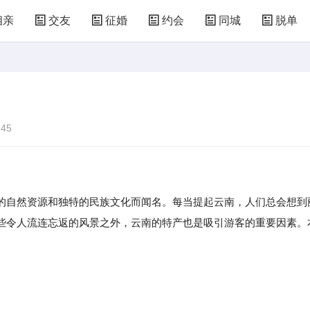
相亲
交友
征婚
约会
同城
脱单
45
的自然资源和独特的民族文化而闻名。每当提起云南，人们总会想到
些令人流连忘返的风景之外，云南的特产也是吸引游客的重要因素。