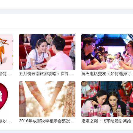
同城交友软件大揭秘：如何轻松结识身边的朋友
五月份云南旅游攻略：探寻多彩景点，畅游自然风光
黄石电话交友：如何
两次邂逅：相亲之路的微妙变化
2016年成都秋季相亲会盛况回顾
婚姻之谜：飞车结