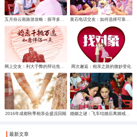
五月份云南旅游攻略：探寻多彩景点，畅游自然风光
黄石电话交友：如何选择可靠交友网站寻找男友
网上交友：利大于弊的辩论焦点探讨
两次邂逅：相亲之路的微妙变化
2016年成都秋季相亲会盛况回顾
婚姻之谜：飞车结婚后离婚戒指的消失之谜
最新文章