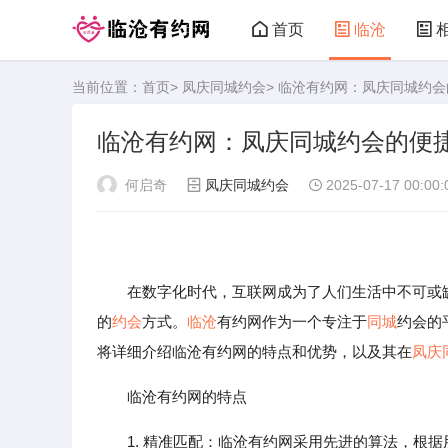
首页
临沧
当前位置：
首页
>
凤庆同城约会
> 临沧有约网：凤庆同城约
临沧有约网
临沧有约网：凤庆同城约会的便
何启奇
凤庆同城约会
2025-07-17 00:00:
在数字化时代，互联网成为了人们生活中不可或缺
的
约会
方式。
临沧
有约网作为一个专注于
同城
约会的
将详细介绍临沧有约网的特点和优势，以及其在
凤庆
临沧有约网的特点
1. 精准匹配：临沧有约网采用先进的算法，根