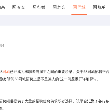
相亲
交友
征婚
约会
同城
脱单
84
8
同城
已经成为求职者与雇主之间的重要桥梁。关于58同城招聘平台
绕“请问58同城招聘上是不是骗人的”这一问题展开详细探讨。
其招聘频道提供了大量的招聘信息供求职者选择。该平台汇聚了各行各
道。