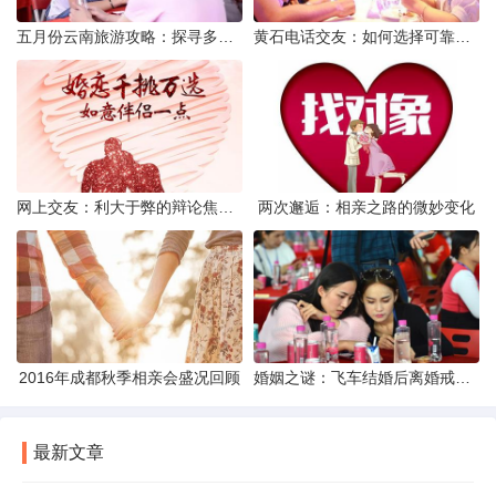
五月份云南旅游攻略：探寻多彩景点，畅游自然风光
黄石电话交友：如何选择可靠交友网站寻找男友
网上交友：利大于弊的辩论焦点探讨
两次邂逅：相亲之路的微妙变化
2016年成都秋季相亲会盛况回顾
婚姻之谜：飞车结婚后离婚戒指的消失之谜
最新文章