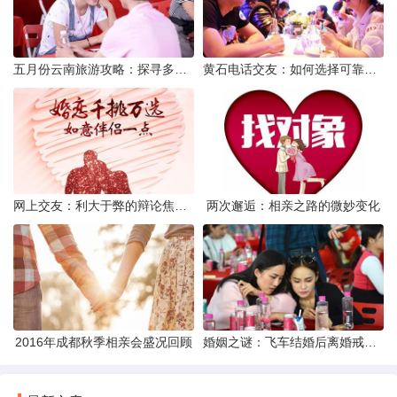
五月份云南旅游攻略：探寻多彩景点，畅游自然风光
黄石电话交友：如何选择可靠交友网站寻找男友
网上交友：利大于弊的辩论焦点探讨
两次邂逅：相亲之路的微妙变化
2016年成都秋季相亲会盛况回顾
婚姻之谜：飞车结婚后离婚戒指的消失之谜