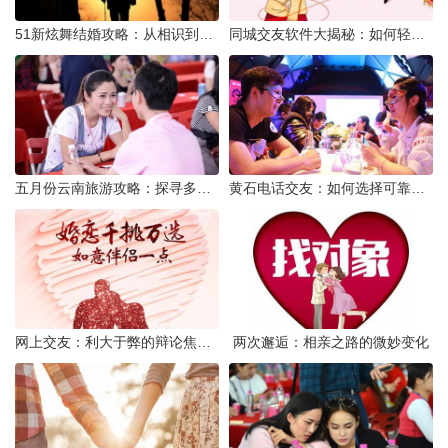
51新炫舞结婚攻略：从相识到共舞人生
同城交友软件大揭秘：如何轻松结识身边的朋友
五月份云南旅游攻略：探寻多彩景点，畅游自然风光
黄石电话交友：如何选择可靠交友网站寻找男友
网上交友：利大于弊的辩论焦点探讨
两次邂逅：相亲之路的微妙变化