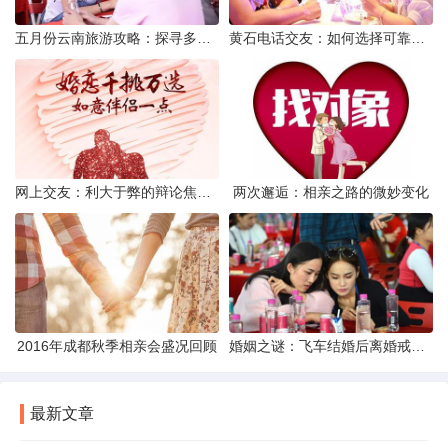
五月份云南旅游攻略：探寻多彩景点，畅游自然风光
黄石电话交友：如何选择可靠交友网站寻找男友
网上交友：利大于弊的辩论焦点探讨
两次邂逅：相亲之路的微妙变化
2016年成都秋季相亲会盛况回顾
婚姻之谜：飞车结婚后离婚戒指的消失之谜
最新文章