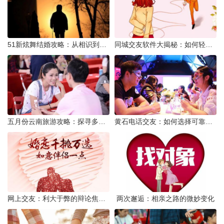
51新炫舞结婚攻略：从相识到共舞人生
同城交友软件大揭秘：如何轻松结识身边的朋友
五月份云南旅游攻略：探寻多彩景点，畅游自然风光
黄石电话交友：如何选择可靠交友网站寻找男友
网上交友：利大于弊的辩论焦点探讨
两次邂逅：相亲之路的微妙变化