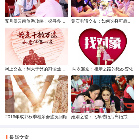
五月份云南旅游攻略：探寻多彩景点，畅游自然风光
黄石电话交友：如何选择可靠交友网站寻找男友
网上交友：利大于弊的辩论焦点探讨
两次邂逅：相亲之路的微妙变化
2016年成都秋季相亲会盛况回顾
婚姻之谜：飞车结婚后离婚戒指的消失之谜
最新文章